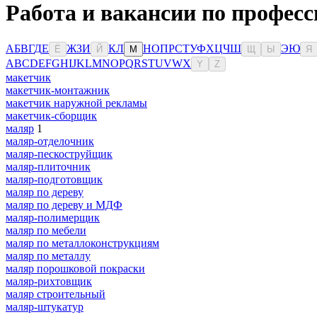
Работа и вакансии по професс
А
Б
В
Г
Д
Е
Ж
З
И
К
Л
Н
О
П
Р
С
Т
У
Ф
Х
Ц
Ч
Ш
Э
Ю
Ё
Й
М
Щ
Ы
Я
A
B
C
D
E
F
G
H
I
J
K
L
M
N
O
P
Q
R
S
T
U
V
W
X
Y
Z
макетчик
макетчик-монтажник
макетчик наружной рекламы
макетчик-сборщик
маляр
1
маляр-отделочник
маляр-пескоструйщик
маляр-плиточник
маляр-подготовщик
маляр по дереву
маляр по дереву и МДФ
маляр-полимерщик
маляр по мебели
маляр по металлоконструкциям
маляр по металлу
маляр порошковой покраски
маляр-рихтовщик
маляр строительный
маляр-штукатур