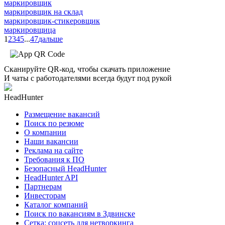
маркировщик
маркировщик на склад
маркировщик-стикеровщик
маркировщица
1
2
3
4
5
...
47
дальше
Сканируйте QR-код, чтобы скачать приложение
И чаты с работодателями всегда будут под рукой
HeadHunter
Размещение вакансий
Поиск по резюме
О компании
Наши вакансии
Реклама на сайте
Требования к ПО
Безопасный HeadHunter
HeadHunter API
Партнерам
Инвесторам
Каталог компаний
Поиск по вакансиям в Здвинске
Сетка: соцсеть для нетворкинга