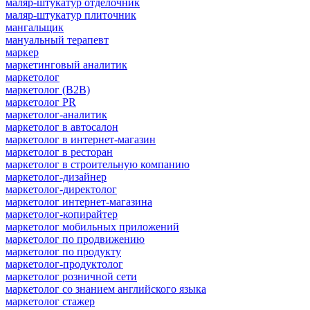
маляр-штукатур отделочник
маляр-штукатур плиточник
мангальщик
мануальный терапевт
маркер
маркетинговый аналитик
маркетолог
маркетолог (B2B)
маркетолог PR
маркетолог-аналитик
маркетолог в автосалон
маркетолог в интернет-магазин
маркетолог в ресторан
маркетолог в строительную компанию
маркетолог-дизайнер
маркетолог-директолог
маркетолог интернет-магазина
маркетолог-копирайтер
маркетолог мобильных приложений
маркетолог по продвижению
маркетолог по продукту
маркетолог-продуктолог
маркетолог розничной сети
маркетолог со знанием английского языка
маркетолог стажер